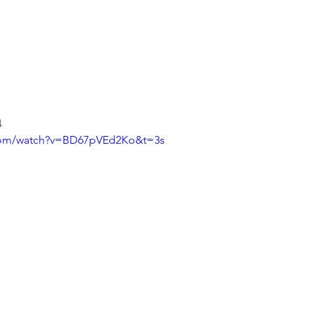
↓
.com/watch?v=BD67pVEd2Ko&t=3s