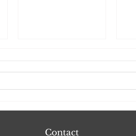
2026年のBuzz Racingの体
ser
制発表がありました。
さい
Contact