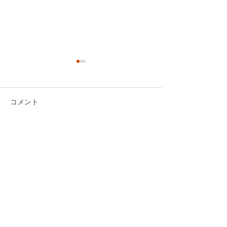
コメント
コメントを追加…
2026年のBuzz Racing
serio ilo様
の体制発表がありまし
くださいました
た。
Contact
​応援、ご質問、何でもお気軽にご連絡ください。